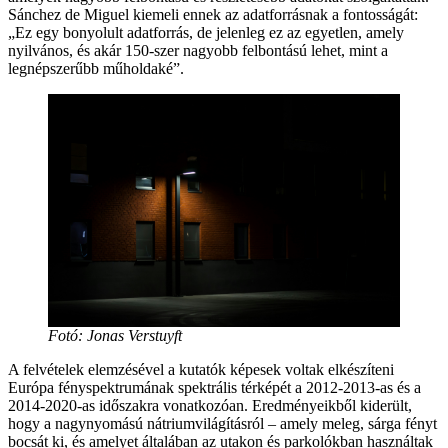
Sánchez de Miguel kiemeli ennek az adatforrásnak a fontosságát:
„Ez egy bonyolult adatforrás, de jelenleg ez az egyetlen, amely
nyilvános, és akár 150-szer nagyobb felbontású lehet, mint a
legnépszerűbb műholdaké”.
Fotó: Jonas Verstuyft
A felvételek elemzésével a kutatók képesek voltak elkészíteni
Európa fényspektrumának spektrális térképét a 2012-2013-as és a
2014-2020-as időszakra vonatkozóan. Eredményeikből kiderült,
hogy a nagynyomású nátriumvilágításról – amely meleg, sárga fényt
bocsát ki, és amelyet általában az utakon és parkolókban használtak