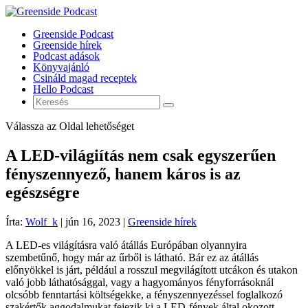
Greenside Podcast
Greenside hírek
Podcast adások
Könyvajánló
Csináld magad receptek
Hello Podcast
Válassza az Oldal lehetőséget
A LED-világiítás nem csak egyszerűen
fényszennyező, hanem káros is az
egészségre
Írta:
Wolf_k
|
jún 16, 2023
|
Greenside hírek
A LED-es világításra való átállás Európában olyannyira
szembetűnő, hogy már az űrből is látható. Bár ez az átállás
előnyökkel is járt, például a rosszul megvilágított utcákon és utakon
való jobb láthatósággal, vagy a hagyományos fényforrásoknál
olcsóbb fenntartási költségekke, a fényszennyezéssel foglalkozó
szakértők aggodalmukat fejezik ki a LED-fények által okozott