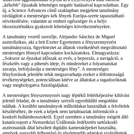
„kékebb” éjszakák lehetséges negatív hatásaival kapcsolatban. Egy
új, a Science Advances című szaklapban megjelent tanulmány
rávilágított a mesterséges kék fények Európa-szerte tapasztalható
növekedésére, valamint az emberi egészségre és a helyi
ökoszisztémákra gyakorolt lehetséges következményekre.
A tanulmány vezető szerzője, Alejandro Sánchez de Miguel
asztrofizikus, aki a brit Exeter Egyetemen a fényszennyezést
tanulmányozza, figyelmeztet az állatok viselkedését megváltoztató
mesterséges fénnyel kapcsolatos kockázatokra. Elmagyarázza:
„Sokszor az éjszakai időszak az evés, a beporzás, a navigáció, a
fészkelés vagy a pihenés ideje, és mindezeket a folyamatokat
zavarja, befolyásolja a mesterséges fény”. A mesterséges
fényforrások jelenléte tehát megzavarhatja ezeket a létfontosságú
tevékenységeket, potenciálisan kitéve az állatokat a ragadozóknak
vagy megbolygatva fiziológiájukat.
A mesterséges fényszennyezés nagy léptékű feltérképezése kihívást
jelentő feladat, de a tanulmány szerzői egyedülálló megoldást
találtak. A korábbi tanulmányok műholdakat használtak a felvételek
készítéséhez, de ezek a képek nem tartalmaztak információt a
konkrét hullámhosszokról. Ezzel szemben a tanulmány mögött álló
kutatócsoport a Nemzetközi Űrállomás fedélzetén tartózkodó
asztronauták által készített digitális kameraképeket használta,
amelyek nagyobb felbontású és részletesebb adatokat szolgáltattak.