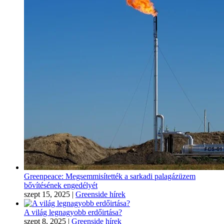
Greenpeace: Megsemmisítették a sarkadi palagázüzem
bővítésének engedélyét
szept 15, 2025
|
Greenside hírek
A világ legnagyobb erdőirtása?
szept 8, 2025
|
Greenside hírek