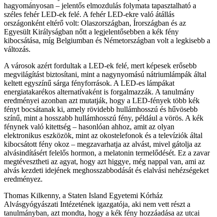
hagyományosan – jelentős elmozdulás folymata tapasztalható a
széles fehér LED-ek felé. A fehér LED-ekre való átállás
országonként eltérő volt: Olaszországban, Írországban és az
Egyesült Királyságban nőtt a legjelentősebben a kék fény
kibocsátása, míg Belgiumban és Németországban volt a legkisebb a
változás.
A városok azért fordultak a LED-ek felé, mert képesek erősebb
megvilágítást biztosítani, mint a nagynyomású nátriumlámpák által
keltett egyszínű sárga fényforrások. A LED-es lámpákat
energiatakarékos alternatívaként is forgalmazzák. A tanulmány
eredményei azonban azt mutatják, hogy a LED-fények több kék
fényt bocsátanak ki, amely rövidebb hullámhosszú és hűvösebb
színű, mint a hosszabb hullámhosszú fény, például a vörös. A kék
fénynek való kitettség – hasonlóan ahhoz, amit az olyan
elektronikus eszközök, mint az okostelefonok és a televíziók által
kibocsátott fény okoz – megzavarhatja az alvást, mivel gátolja az
alvásindításért felelős hormon, a melatonin termelődését. Ez a zavar
megtévesztheti az agyat, hogy azt higgye, még nappal van, ami az
alvás kezdeti idejének meghosszabbodását és elalvási nehézségeket
eredményez.
Thomas Kilkenny, a Staten Island Egyetemi Kórház
Alvásgyógyászati Intézetének igazgatója, aki nem vett részt a
tanulmányban, azt mondta, hogy a kék fény hozzáadása az utcai