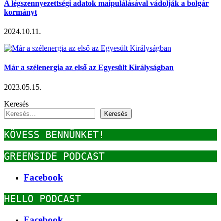
A légszennyezettségi adatok maipulálásával vádolják a bolgár
kormányt
2024.10.11.
Már a szélenergia az első az Egyesült Királyságban
2023.05.15.
Keresés
Keresés
KÖVESS BENNÜNKET!
GREENSIDE PODCAST
Facebook
HELLO PODCAST
Facebook