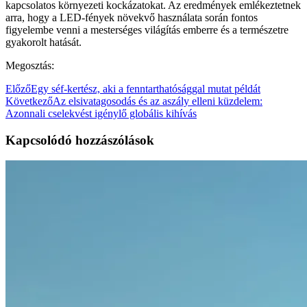
kapcsolatos környezeti kockázatokat. Az eredmények emlékeztetnek
arra, hogy a LED-fények növekvő használata során fontos
figyelembe venni a mesterséges világítás emberre és a természetre
gyakorolt hatását.
Megosztás:
Előző
Egy séf-kertész, aki a fenntarthatósággal mutat példát
Következő
Az elsivatagosodás és az aszály elleni küzdelem:
Azonnali cselekvést igénylő globális kihívás
Kapcsolódó hozzászólások