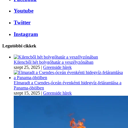
Youtube
Twitter
Instagram
Legutóbbi cikkek
Kilencből hét bolygóhatár a veszélyzónában
szept 25, 2025
|
Greenside hírek
Elmaradt a Csendes-óceán évenkénti hidegvíz-feláramlása a
Panama-öbölben
szept 15, 2025
|
Greenside hírek