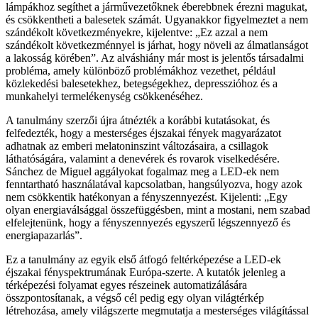
lámpákhoz segíthet a járművezetőknek éberebbnek érezni magukat,
és csökkentheti a balesetek számát. Ugyanakkor figyelmeztet a nem
szándékolt következményekre, kijelentve: „Ez azzal a nem
szándékolt következménnyel is járhat, hogy növeli az álmatlanságot
a lakosság körében”. Az alváshiány már most is jelentős társadalmi
probléma, amely különböző problémákhoz vezethet, például
közlekedési balesetekhez, betegségekhez, depresszióhoz és a
munkahelyi termelékenység csökkenéséhez.
A tanulmány szerzői újra átnézték a korábbi kutatásokat, és
felfedezték, hogy a mesterséges éjszakai fények magyarázatot
adhatnak az emberi melatoninszint változásaira, a csillagok
láthatóságára, valamint a denevérek és rovarok viselkedésére.
Sánchez de Miguel aggályokat fogalmaz meg a LED-ek nem
fenntartható használatával kapcsolatban, hangsúlyozva, hogy azok
nem csökkentik hatékonyan a fényszennyezést. Kijelenti: „Egy
olyan energiaválsággal összefüggésben, mint a mostani, nem szabad
elfelejtenünk, hogy a fényszennyezés egyszerű légszennyező és
energiapazarlás”.
Ez a tanulmány az egyik első átfogó feltérképezése a LED-ek
éjszakai fényspektrumának Európa-szerte. A kutatók jelenleg a
térképezési folyamat egyes részeinek automatizálására
összpontosítanak, a végső cél pedig egy olyan világtérkép
létrehozása, amely világszerte megmutatja a mesterséges világítással