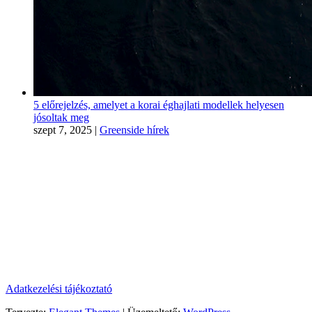
5 előrejelzés, amelyet a korai éghajlati modellek helyesen
jósoltak meg
szept 7, 2025
|
Greenside hírek
Jogi nyilatkozat: A szellemi és védjegyoltalmi jogok ezen a
honlapon a HELLOPODCAST.HU, annak kapcsolt vállalkozásai
vagy külső partnereinek tulajdonában vannak, beleértve, de nem
kizárólagosan, az összes dokumentumot, fájlt, szöveget, képet, RSS
Feedet, hangfájlokat, podcastokat, videofájlokat, grafikát, eszközt és
kódot, valamint a weboldal általános “megjelenését”. Ezeket a
műveket világszerte szerzői jogi törvények és egyezmények védik.
Minden ilyen jog fenntartva.
Adatkezelési tájékoztató